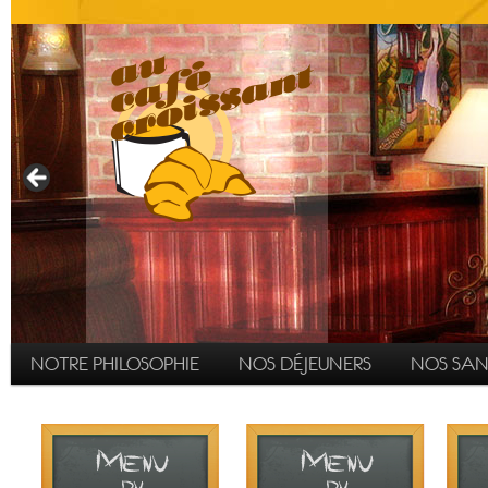
Menu principal
ALLER AU CONTENU PRINCIPAL
ALLER AU CONTENU SECONDAIRE
NOTRE PHILOSOPHIE
NOS DÉJEUNERS
NOS SA