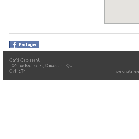
Café Croissant
406, rue Racine Est, Chicoutimi, Qc
G7H 1T4
Tous droits rés