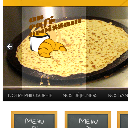
Menu principal
ALLER AU CONTENU PRINCIPAL
ALLER AU CONTENU SECONDAIRE
NOTRE PHILOSOPHIE
NOS DÉJEUNERS
NOS SA