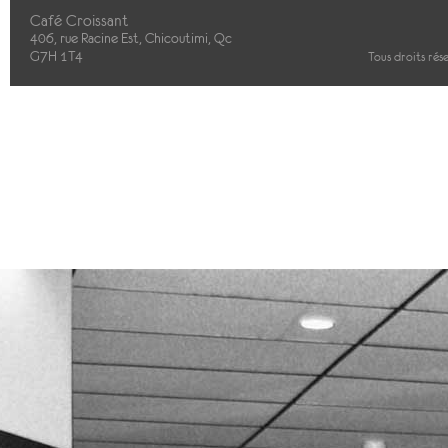
Café Croissant
406, rue Racine Est, Chicoutimi, Qc
G7H 1T4
Tous droits rés