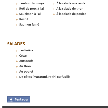
Jambon, fromage
À la salade aux œufs
Roti de porc à l’ail
À la salade de thon
Saucisson à l’ail
À la salade de poulet
Rosbif
Saumon fumé
SALADES
Jardinière
César
Aux oeufs
Au thon
Au poulet
De pâtes (macaroni, rotini ou fusilli)